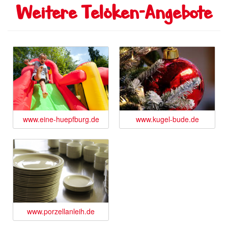
Weitere Telöken-Angebote
www.eine-huepfburg.de
www.kugel-bude.de
www.porzellanleih.de