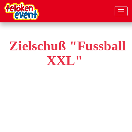
Navig
aktivi
Direkt
zum
Inhalt
Zielschuß "Fussball
XXL"