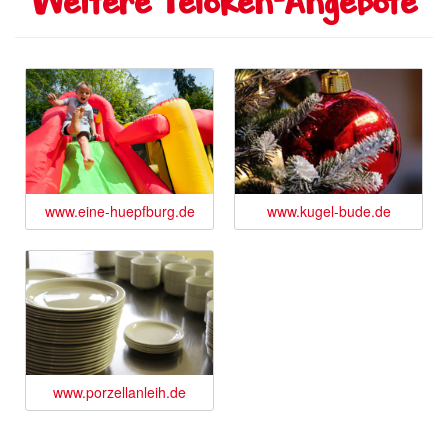
Weitere Telöken-Angebote
www.eine-huepfburg.de
www.kugel-bude.de
www.porzellanleih.de