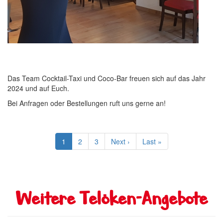
Das Team Cocktail-Taxi und Coco-Bar freuen sich auf das Jahr
2024 und auf Euch.
Bei Anfragen oder Bestellungen ruft uns gerne an!
Seitennummerierung
Aktuelle
1
Seite
2
Seite
3
Nächste
Next ›
Letzte
Last »
Seite
Seite
Seite
Weitere Telöken-Angebote