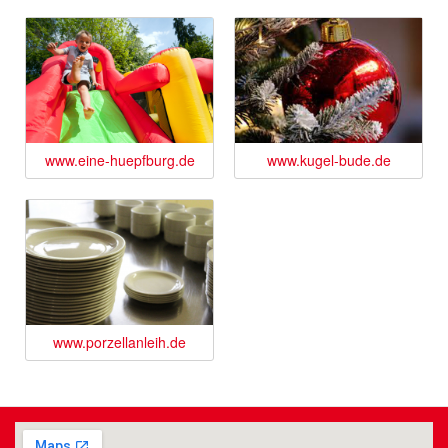
www.eine-huepfburg.de
www.kugel-bude.de
www.porzellanleih.de