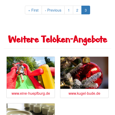
Seitennummerierung
Erste
« First
Vorherige
‹ Previous
Seite
1
Seite
2
Aktuelle
3
Seite
Seite
Seite
Weitere Telöken-Angebote
www.eine-huepfburg.de
www.kugel-bude.de