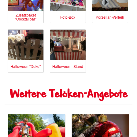
Zusatzpaket
Foto-Box
Porzellan-Verleih
"Cocktailbar"
Halloween "Deko"
Halloween - Stand
Weitere Telöken-Angebote