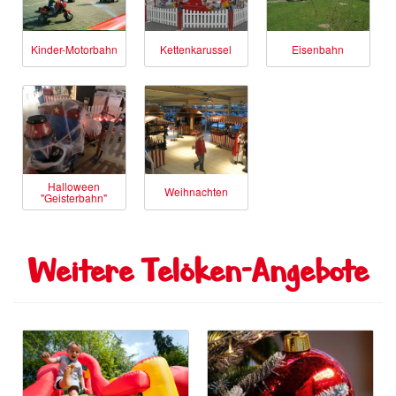
Kinder-Motorbahn
Kettenkarussel
Eisenbahn
Halloween
Weihnachten
"Geisterbahn"
Weitere Telöken-Angebote